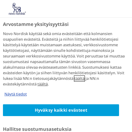
Puhutaan diabeteksesta
Diabeteksen kanssa eläminen
Verensokeri
Arvostamme yksityisyyttäsi
Miten verensokeria voi seurata
Novo Nordisk käyttää sekä omia evästeitään että kolmansien
osapuolien evästeitä. Evästeitä ja niihin liittyvää henkilötietojesi
Milloin verensokeri
käsittelyä käytetään muistamaan asetuksesi, verkkosivustomme
mitataan? Tietoa
käyttötietojasi, näyttämään sinulle kohdistettuja mainoksia ja
seuraamaan verkkosivustomme käyttöä. Voit peruuttaa tai muuttaa
verensokerin seurannasta
suostumustasi napsauttamalla tämän sivuston vasemmassa
alakulmassa olevaa evästeasetusten linkkiä. Suostumuksesi kattaa
evästeiden käytön ja siihen liittyvän henkilötietojesi käsittelyn. Voit
lukea lisää NN:n tietosuojakäytännöstä
täältä
ja NN:n
evästekäytännöstä
täältä
.
Kuten kerroimme
täällä
, verensokeri vaihtelee
Näytä tiedot
useista tekijöistä johtuen. Verensokerin
omamittauksilla voit oppia, miten kehosi reagoi
ruokaan, liikuntaan ja lääkitykseen sekä
Hyväksy kaikki evästeet
ohjaavat sinua diabeteksen hoidossasi.
Hallitse suostumusasetuksia