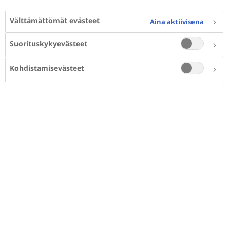
Välttämättömät evästeet
Aina aktiivisena
Suorituskykyevästeet
Kohdistamisevästeet
Milloin verensokeri pitäisi
mitata?
Verensokerimittausten tarve suunnitellaan
yksilöllisen tarpeen mukaan hoitavan tahon
kanssa. Tyypin 2 diabeteksen alkuvaiheessa, ei
välttämättä omaseurantaa tarvita. Sinua hoitava
terveydenhuollon ammattilainen voi suositella
sinulle seurannan aloittamista, kun aloitat