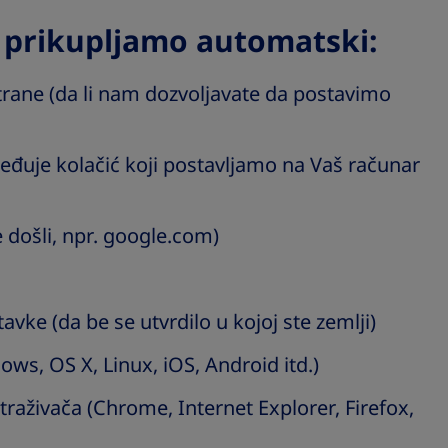
 prikupljamo automatski:
trane (da li nam dozvoljavate da postavimo
beđuje kolačić koji postavljamo na Vaš računar
e došli, npr. google.com)
avke (da be se utvrdilo u kojoj ste zemlji)
ws, OS X, Linux, iOS, Android itd.)
etraživača (Chrome, Internet Explorer, Firefox,