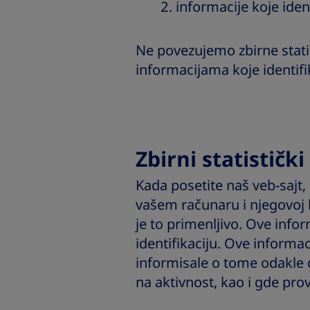
informacije koje iden
Ne povezujemo zbirne stati
informacijama koje identifi
Zbirni statističk
Kada posetite naš veb-sajt
vašem računaru i njegovoj lo
je to primenljivo. Ove info
identifikaciju. Ove informa
informisale o tome odakle do
na aktivnost, kao i gde pr