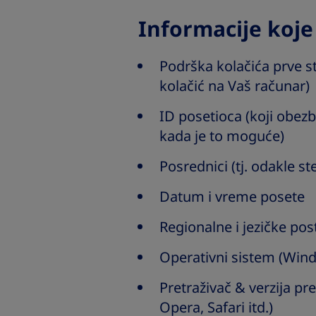
Informacije koje
Podrška kolačića prve s
kolačić na Vaš računar)
ID posetioca (koji obez
kada je to moguće)
Posrednici (tj. odakle st
Datum i vreme posete
Regionalne i jezičke post
Operativni sistem (Windo
Pretraživač & verzija pr
Opera, Safari itd.)