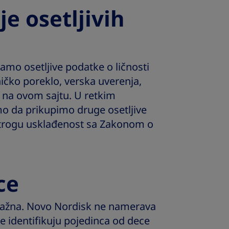
je osetljivih
amo osetljive podatke o ličnosti
ničko poreklo, verska uverenja,
d. na ovom sajtu. U retkim
mo da prikupimo druge osetljive
strogu usklađenost sa Zakonom o
ce
e važna. Novo Nordisk ne namerava
je identifikuju pojedinca od dece