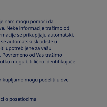
koje nam mogu pomoći da
e. Neke informacije tražimo od
ormacije se prikupljaju automatski.
 se automatski skladište u
iti upotrebljene za vašu
ca. Povremeno od Vas tražimo
utku mogu biti lično identifikujuće
prikupljamo mogu podeliti u dve
daci o posetiocima