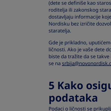
(dete se definiše kao staro
roditelja ili zakonskog star
dostavljaju informacije koj
Nordisku bez izričite dozvol
staratelja.
Gde je prikladno, uputićem
ličnosti. Ako je vaše dete do
biste da tražite da se takv
se na
srbija@novonordisk.
5 Kako osi
podataka
Podaci o ličnosti se prikup