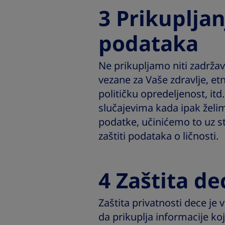
3 Prikupljan
podataka
Ne prikupljamo niti zadržav
vezane za Vaše zdravlje, et
političku opredeljenost, it
slučajevima kada ipak želi
podatke, učinićemo to uz 
zaštiti podataka o ličnosti.
4 Zaštita de
Zaštita privatnosti dece j
da prikuplja informacije ko