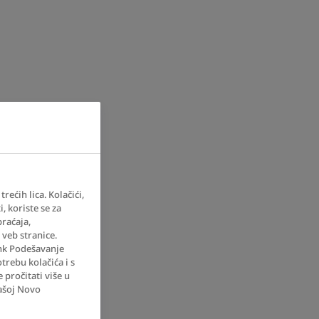
rećih lica. Kolačići,
, koriste se za
raćaja,
 veb stranice.
ink Podešavanje
trebu kolačića i s
pročitati više u
ašoj Novo