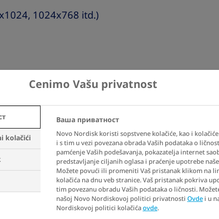
x1024, 1024x768 itd.)
dresa na internetu)
Cenimo Vašu privatnost
edate
ст
u gledate
Ваша приватност
Novo Nordisk koristi sopstvene kolačiće, kao i kolačiće t
 kolačići
i s tim u vezi povezana obrada Vaših podataka o ličnosti
 identifikuju pojedinca
pamćenje Vaših podešavanja, pokazatelja internet saob
k
predstavljanje ciljanih oglasa i praćenje upotrebe naše
Možete povući ili promeniti Vaš pristanak klikom na l
kupimo informacije o Vama koje vas lično
kolačića na dnu veb stranice. Vaš pristanak pokriva upo
delovi našeg veb-sajta mogu zahtevati da se
tim povezanu obradu Vaših podataka o ličnosti. Možete 
rijavili; možemo od Vas tražiti informacije kao
našoj Novo Nordiskovoj politici privatnosti
Ovde
i u n
Nordiskovoj politici kolačića
ovde
.
anje da bismo bolje razumeli svrhu Vaše posete i