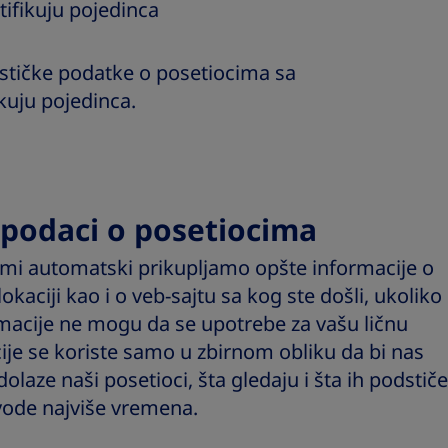
tifikuju pojedinca
stičke podatke o posetiocima sa
kuju pojedinca.
i podaci o posetiocima
, mi automatski prikupljamo opšte informacije o
kaciji kao i o veb-sajtu sa kog ste došli, ukoliko
rmacije ne mogu da se upotrebe za vašu ličnu
cije se koriste samo u zbirnom obliku da bi nas
laze naši posetioci, šta gledaju i šta ih podstiče
ovode najviše vremena.