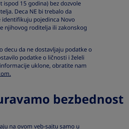
st ispod 15 godina) bez dozvole
atelja. Deca NE bi trebalo da
e identifikuju pojedinca Novo
e njihovog roditelja ili zakonskog
o decu da ne dostavljaju podatke o
stavilo podatke o ličnosti i želeli
e informacije uklone, obratite nam
com.
guravamo bezbednost
ljaju na ovom veb-sajtu samo u