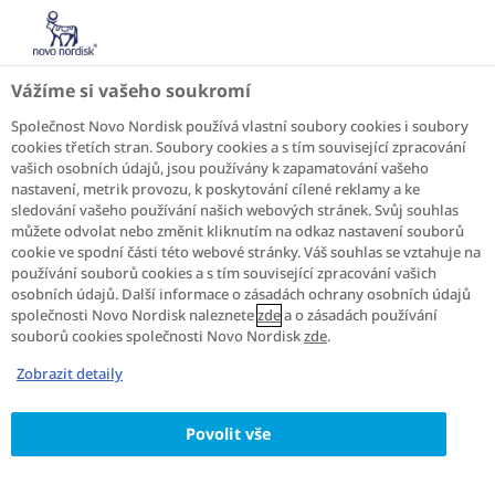
CZ
Domov
O cukrovce
Cukrovka u dětí
Vážíme si vašeho soukromí
CUKROVKA U DĚTÍ
Společnost Novo Nordisk používá vlastní soubory cookies i soubory
cookies třetích stran. Soubory cookies a s tím související zpracování
vašich osobních údajů, jsou používány k zapamatování vašeho
nastavení, metrik provozu, k poskytování cílené reklamy a ke
ČTĚTE VÍCE
sledování vašeho používání našich webových stránek. Svůj souhlas
můžete odvolat nebo změnit kliknutím na odkaz nastavení souborů
Nejběžnějším typem cukrovky u dětí je 1. typ, ačkoliv
cookie ve spodní části této webové stránky. Váš souhlas se vztahuje na
používání souborů cookies a s tím související zpracování vašich
2. typ (dříve znám jako cukrovka dospělých) je nyní u
osobních údajů. Další informace o zásadách ochrany osobních údajů
mladých lidí na vzestupu. Příznaky nemoci se
společnosti Novo Nordisk naleznete
zde
a o zásadách používání
neprojevují v závislosti na věku, ale u dětí se objevují
souborů cookies společnosti Novo Nordisk
zde
.
dříve než u dospělých.
Zobrazit detaily
PÉČE O DÍTĚ S DIABETEM 1. TYPU
Povolit vše
Seznamte se s těmi, kdo pečují o