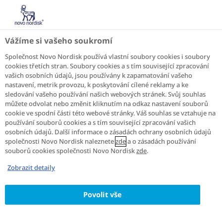
Domov
Život s cukrovkou
Vážíme si vašeho soukromí
„Chytřejší“ digitální
Společnost Novo Nordisk používá vlastní soubory cookies i soubory
řešení?
cookies třetích stran. Soubory cookies a s tím související zpracování
vašich osobních údajů, jsou používány k zapamatování vašeho
nastavení, metrik provozu, k poskytování cílené reklamy a ke
sledování vašeho používání našich webových stránek. Svůj souhlas
můžete odvolat nebo změnit kliknutím na odkaz nastavení souborů
Kdo by nechtěl být zdravější?
cookie ve spodní části této webové stránky. Váš souhlas se vztahuje na
používání souborů cookies a s tím související zpracování vašich
Kdo by chtěl vynalézt zmrzlinu zcela bez
osobních údajů. Další informace o zásadách ochrany osobních údajů
společnosti Novo Nordisk naleznete
zde
a o zásadách používání
kalorií? [Hm, dovolím si zvednout ruku.]
souborů cookies společnosti Novo Nordisk
zde
.
A kdo by chtěl strávit svůj den ovládáním
Zobrazit detaily
deseti různých aplikací, vážit si jídlo a
sledovat cvičení? [Ticho…]
Povolit vše
Začněte u sebe! Změňte svůj pohled na to, co
vám nabízí „digitální svět“, a sáhněte po tom,