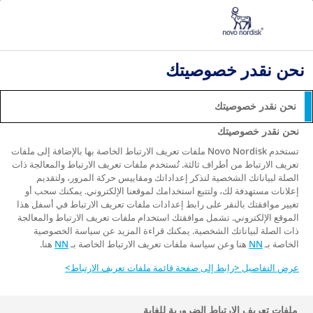
نحن نقدر خصوصيتك
نحن نقدر خصوصيتك
نحن نقدر خصوصيتك
تستخدم Novo Nordisk ملفات تعريف الارتباط الخاصة بها بالإضافة إلى ملفات
تعريف الارتباط من أطراف ثالثة. تُستخدم ملفات تعريف الارتباط والمعالجة ذات
الصلة لبياناتك الشخصية لتذكر إعداداتك ومقاييس حركة المرور، ولتقديم
إعلانات مستهدفة لك، ولتتبع استخدامك لموقعنا الإلكتروني. يمكنك سحب أو
تغيير موافقتك بالنقر على رابط إعدادات ملفات تعريف الارتباط في أسفل هذا
Politique de confidentialité et clause de non-responsabilité
الموقع الإلكتروني. تشمل موافقتك استخدام ملفات تعريف الارتباط والمعالجة
ذات الصلة لبياناتك الشخصية. يمكنك قراءة المزيد عن سياسة الخصوصية
À propos de Novo Nordisk
الخاصة بـ
NN
هنا وعن سياسة ملفات تعريف الارتباط الخاصة بـ
NN
هنا.
Nous contacter
عرض التفاصيل <رابط إلى صفحة قائمة ملفات تعريف الارتباط>
2025 © Aldaph SPA
ملفات تعريف الارتباط الضرورية للغاية