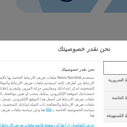
الحفاظ على استقرار السكر في الدم
نحن نقدر خصوصيتك
نحن نقدر خصوصيتك
لجسم. لذلك، فإن أحد الأجزاء الرئيسية للسيطرة على
تستخدم Novo Nordisk ملفات تعريف الارتباط الخاصة ب
حفاظ على توازن مستويات السكر في الدم.
ط الضرورية
الارتباط من أطراف ثالثة. تُستخدم ملفات تعريف الارتباط والمعال
الشخصية لتذكر إعداداتك ومقاييس حركة المرور، ولتقديم إعلانا
 تآكل الشرايين، ما يؤدي إلى تراكم الدهون
استخدامك لموقعنا الإلكتروني. يمكنك سحب أو تغيير موافقتك با
ط الخاصة
ملفات تعريف الارتباط في أسفل هذا الموقع الإلكتروني. تشمل 
لدم ويزيد من خطر الإصابة بنوبة قلبية وسكتة
ملفات تعريف الارتباط والمعالجة ذات الصلة لبياناتك الشخصية. 
سياسة الخصوصية الخاصة بـ
NN
هنا وعن سياسة ملفات تعريف ال
هنا.
 المُستهدِفة
إن الحفاظ على مستوى صحي من الجلوكوز في الدم (أو Hb1Ac)، حوالي 6.5%، يضعك
عرض التفاصيل <رابط إلى صفحة قائمة ملفات تعريف الارتباط>