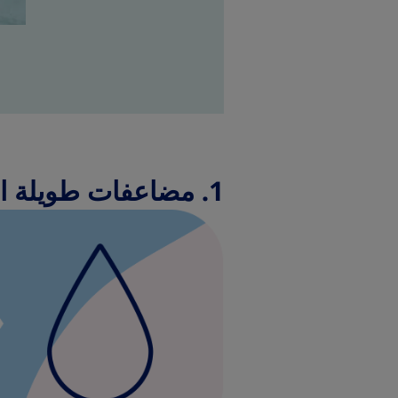
1. مضاعفات طويلة المدى - نوبة قلبية وسكتة دماغية