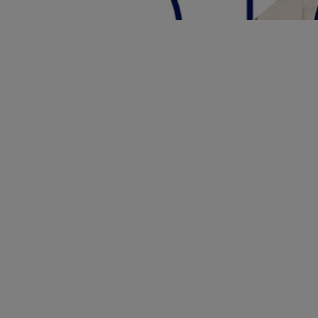
Otavio D
Otavio is living wi