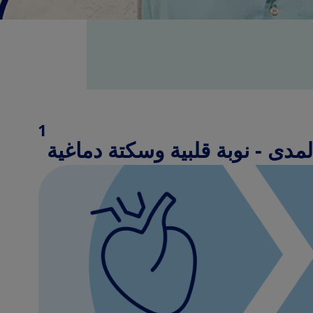
omingos da Costa
th Type 2 Diabetes
Brazil
1