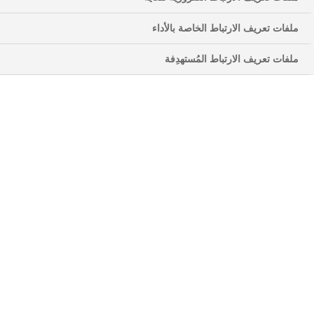
في الحياة الاجتماعية. تُنظّم الوجبات اليوم وتُحدّد العلاقات
ملفات تعريف الارتباط الخاصة بالأداء
مع الأشخاص الآخرين. علاوةً على ذلك، يعتمد ما يتم
تقديمه وتناوله على المناسبة والوقت من العام والأعراف
ملفات تعريف الارتباط المُستهدِفة
الثقافية وغير ذلك الكثير.
لمساعدتك على استعراض كل ذلك، جمعتُ بعض النصائح
والمؤشرات التي ستجعل الحياة وتناول الطعام مع مرض
السكري ممتعًا وسهلاً.