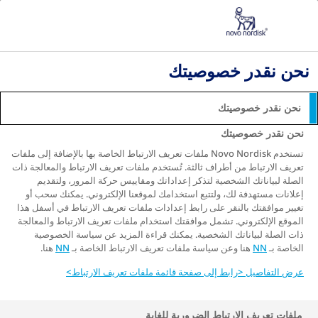
مرض السكري الذي تم تشخيصه حديثًا
التعايش مع مرض السكري
النظام الغذائي لمرضى السكري - خطط وجبات صحية
نحن نقدر خصوصيتك
للتعامل مع مرض السكري من النوع الثاني
كيفية السيطرة على مرض السكري بنظام غذائي
نحن نقدر خصوصيتك
كيفية السيطرة على مرض
نحن نقدر خصوصيتك
السكري بنظام غذائي
تستخدم Novo Nordisk ملفات تعريف الارتباط الخاصة بها بالإضافة إلى ملفات
تعريف الارتباط من أطراف ثالثة. تُستخدم ملفات تعريف الارتباط والمعالجة ذات
الصلة لبياناتك الشخصية لتذكر إعداداتك ومقاييس حركة المرور، ولتقديم
إعلانات مستهدفة لك، ولتتبع استخدامك لموقعنا الإلكتروني. يمكنك سحب أو
تغيير موافقتك بالنقر على رابط إعدادات ملفات تعريف الارتباط في أسفل هذا
الموقع الإلكتروني. تشمل موافقتك استخدام ملفات تعريف الارتباط والمعالجة
إن تناول الطعام الصحي أمر مهم للجميع، ولكنه أكثر
ذات الصلة لبياناتك الشخصية. يمكنك قراءة المزيد عن سياسة الخصوصية
أهمية للأشخاص الذين يعانون من مرض السكري من النوع
الخاصة بـ
NN
هنا وعن سياسة ملفات تعريف الارتباط الخاصة بـ
NN
هنا.
الثاني. النظام الغذائي الصحي والمتوازن هو - جنبًا إلى
جنب مع التمارين الرياضية - أقوى أداة لديك للسيطرة
عرض التفاصيل <رابط إلى صفحة قائمة ملفات تعريف الارتباط>
على المرض.
ملفات تعريف الارتباط الضرورية للغاية
من الطفولة إلى الشيخوخة، يُعد الطعام عنصرًا أساسيًا