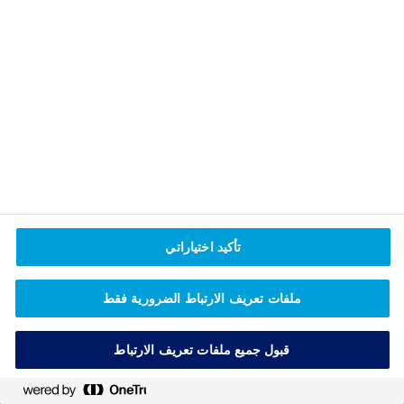
التعايش بشكل جيد مع مرض السكري سيجعلك محترفًا
في إعداد وجبة لذيذة بدون انتهاك القواعد التي تتوقف
عليها صحتك.
تحجيم "من يشجعون غيرهم على تناول
ا
الطعام"
ل
أ
ش
خ
ا
ص
ا
تأكيد اختياراتي
ل
ذ
ملفات تعريف الارتباط الضرورية فقط
ي
ن
ي
قبول جميع ملفات تعريف الارتباط
ش
ج