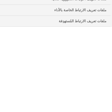
لاستكشاف أكثر المناطق نائية في العالم، فإن القدرة
ملفات تعريف الارتباط الخاصة بالأداء
على الانتقال من أ إلى ب أمر ضروري.
يتيح لنا التحلي بالحركة والاستقلالية القيام بكل شيء بدءًا
ملفات تعريف الارتباط المُستهدِفة
من حل أبسط المشكلات وحتى السعي وراء المعنى
الأعظم. بمعنى آخر، هذه مسألة مهمة - لا تقل أهمية عن
الحصول على خطة وجباتك بشكل صحيح والحصول على
الأدوية وخدمات الرعاية الصحية.
كيفية التعايش مع مرض السكري أثناء
ف
التنقل
ا
ل
ا
ع
ت
ي
ا
د
ع
ل