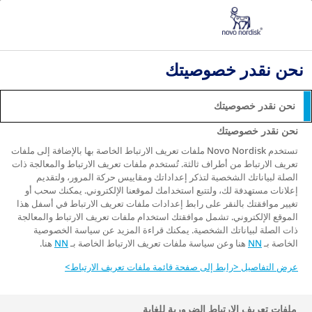
مرض السكري الذي تم تشخيصه حديثًا
التعايش مع مرض السكري
مستوى السكر في الدم بسبب مرض السكري » كيفية
نحن نقدر خصوصيتك
مراقبة مستوى الجلوكوز في الدم
القيادة والسفر مع الإصابة بمرض السكري من النوع الثاني
نحن نقدر خصوصيتك
القيادة والسفر مع الإصابة
نحن نقدر خصوصيتك
بمرض السكري من النوع الثاني
تستخدم Novo Nordisk ملفات تعريف الارتباط الخاصة بها بالإضافة إلى ملفات
تعريف الارتباط من أطراف ثالثة. تُستخدم ملفات تعريف الارتباط والمعالجة ذات
الصلة لبياناتك الشخصية لتذكر إعداداتك ومقاييس حركة المرور، ولتقديم
إعلانات مستهدفة لك، ولتتبع استخدامك لموقعنا الإلكتروني. يمكنك سحب أو
تغيير موافقتك بالنقر على رابط إعدادات ملفات تعريف الارتباط في أسفل هذا
الموقع الإلكتروني. تشمل موافقتك استخدام ملفات تعريف الارتباط والمعالجة
إذا كنت تعاني من مرض السكري، فإليك نصيحتي الأولى:
ذات الصلة لبياناتك الشخصية. يمكنك قراءة المزيد عن سياسة الخصوصية
ركّز على الجزء الأول من العبارة. أنت لا تزال على قيد
الخاصة بـ
NN
هنا وعن سياسة ملفات تعريف الارتباط الخاصة بـ
NN
هنا.
الحياة! سيغير مرض السكري حياتك، نعم، ولكن حالتك هي
شيء يمكنك السيطرة عليه - وليس العكس.
عرض التفاصيل <رابط إلى صفحة قائمة ملفات تعريف الارتباط>
يُعد السفر، بالنسبة إلى العديد من الأشخاص، جزءًا مهمًا
ملفات تعريف الارتباط الضرورية للغاية
من الحياة. سواء كنت تسافر إلى العمل أو إلى خارج البلاد