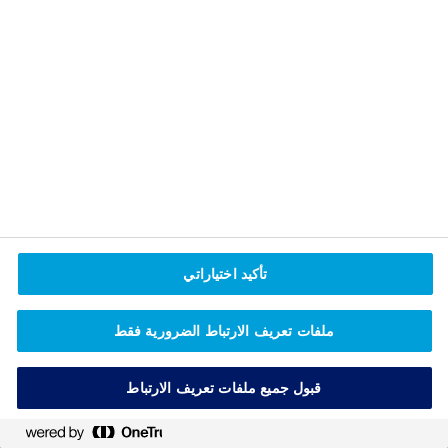
م
ن
م
ج
ر
د
ت
ح
ر
ك
ف
ي
م
تأكيد اختياراتي
س
ت
ملفات تعريف الارتباط الضرورية فقط
و
ي
ا
قبول جميع ملفات تعريف الارتباط
ت
ا