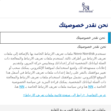
فيديوهات
مرض السكري الذي تم تشخيصه حديثًا
نحن نقدر خصوصيتك
فيديوهات
نحن نقدر خصوصيتك
نحن نقدر خصوصيتك
كثير من الناس يرفضون السماح لداء السكري بأن يمنعهم من
تحقيق ذواتهم. إذا كنت تبحث عن الإلهام أو النصائح لإدارة داء
تستخدم Novo Nordisk ملفات تعريف الارتباط الخاصة بها بالإضافة إلى ملفات
تعريف الارتباط من أطراف ثالثة. تُستخدم ملفات تعريف الارتباط والمعالجة ذات
السكري، فلا تبحث أكثر!
الصلة لبياناتك الشخصية لتذكر إعداداتك ومقاييس حركة المرور، ولتقديم
إعلانات مستهدفة لك، ولتتبع استخدامك لموقعنا الإلكتروني. يمكنك سحب أو
تغيير موافقتك بالنقر على رابط إعدادات ملفات تعريف الارتباط في أسفل هذا
ستجد هنا مقاطع فيديو توضيحية و تربوية من الخبراء وشهادات
الموقع الإلكتروني. تشمل موافقتك استخدام ملفات تعريف الارتباط والمعالجة
من المرضى، مع معلومات عالية الجودة لإطلاعك وتحفيزك
ذات الصلة لبياناتك الشخصية. يمكنك قراءة المزيد عن سياسة الخصوصية
وتمكينك لإدارة مرضك.
الخاصة بـ
NN
هنا وعن سياسة ملفات تعريف الارتباط الخاصة بـ
NN
هنا.
عرض التفاصيل <رابط إلى صفحة قائمة ملفات تعريف الارتباط>
جميع
ملفات تعريف الارتباط الضرورية للغاية