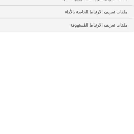
ملفات تعريف الارتباط الخاصة بالأداء
ملفات تعريف الارتباط المُستهدِفة
النصائح الرئيسية الثلاثة للأشخاص الذين يعانون من
السكري في فصل الصيف
فيديو باللغة العربية من إعداد طبيب أخصائي، يقدم
ثلاث نصائح حاسمة للأشخاص الذين يعانون من
السكري خلال فترة الصيف يتم دعم كل نصيحة بشرح
واضح و توصيات عملية لمساعدة مرضى السكري على
نمط حياة صحي و متوازن خلال الصيف