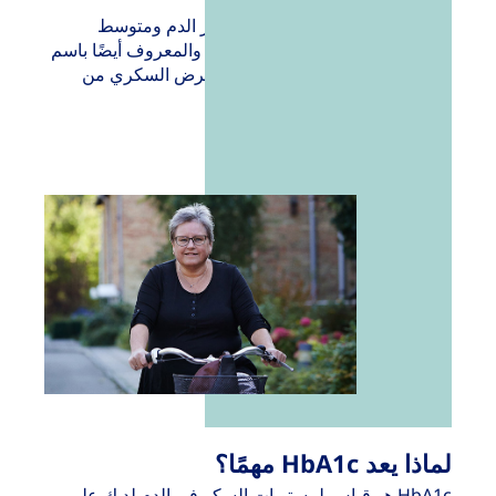
إن فهم العلاقة بين الإنسولين وسكر الدم ومتوسط
مستويات سكر الدم بمرور الوقت - والمعروف أيضًا باسم
HbA1c - أمر مهم للسيطرة على مرض السكري من
النوع الثاني.
لماذا يعد HbA1c مهمًا؟
HbA1c هو قياس لمستويات السكر في الدم لديك على