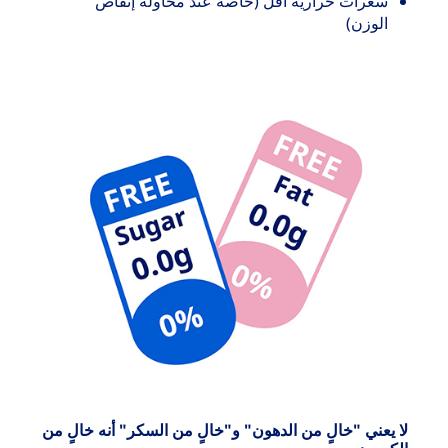
سعرات حرارية أقل (خاصة عند محاولة إنقاص
الوزن)
لا يعني "خالٍ من الدهون" و"خالٍ من السكر" أنه خالٍ من