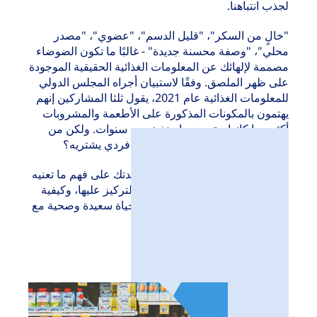
لجذب انتباهنا.
"خالٍ من السكر"، "قليل الدسم"، "عضوي"، "مصدر
محلي"، "وصفة محسنة جديدة" - غالبًا ما تكون الضوضاء
مصممة لإلهائك عن المعلومات الغذائية الحقيقية الموجودة
على ظهر الملصق. وفقًا لاستبيان أجراه المجلس الدولي
للمعلومات الغذائية عام 2021، يقول ثلثا المشاركين إنهم
يهتمون بالمكونات المذكورة على الأطعمة والمشروبات
أكثر مما كانوا يهتمون بها منذ خمس سنوات. ولكن من
لديه الوقت لدراسة كل منتج غذائي فردي يشتريه؟
يهدف هذا الدليل البسيط إلى مساعدتك على فهم ما تعنيه
الأرقام، وما هي الأرقام التي يجب التركيز عليها، وكيفية
إدارة نظامك الغذائي للحفاظ على حياة سعيدة وصحية مع
مرض السكري من النوع الثاني.