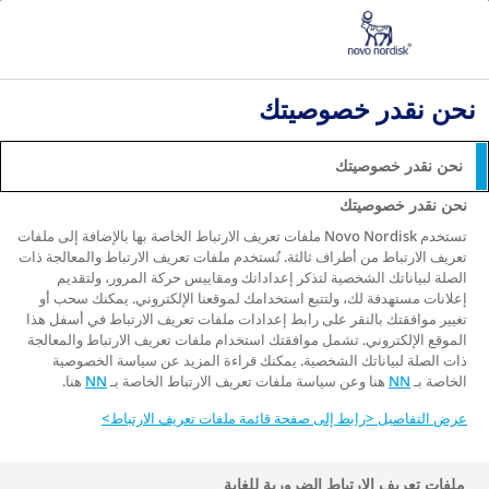
نبذة عن مرض السكّري
مرض السكري الذي تم تشخيصه حديثًا
داء السكري من النوع الأول » ما هو داء السكري من النوع الأول؟
نحن نقدر خصوصيتك
ما هو مرض السكري من النوع
الأول؟
نحن نقدر خصوصيتك
نحن نقدر خصوصيتك
السكري من النوع الأول هو مرض يستمر مدى الحياة
تستخدم Novo Nordisk ملفات تعريف الارتباط الخاصة بها بالإضافة إلى ملفات
ويؤثر على قدرة الجسم على تحويل الجلوكوز من
تعريف الارتباط من أطراف ثالثة. تُستخدم ملفات تعريف الارتباط والمعالجة ذات
1
الطعام إلى طاقة.
الصلة لبياناتك الشخصية لتذكر إعداداتك ومقاييس حركة المرور، ولتقديم
إعلانات مستهدفة لك، ولتتبع استخدامك لموقعنا الإلكتروني. يمكنك سحب أو
راجع المقالات الأخرى ذات الصلة
تغيير موافقتك بالنقر على رابط إعدادات ملفات تعريف الارتباط في أسفل هذا
الموقع الإلكتروني. تشمل موافقتك استخدام ملفات تعريف الارتباط والمعالجة
ذات الصلة لبياناتك الشخصية. يمكنك قراءة المزيد عن سياسة الخصوصية
الخاصة بـ
NN
هنا وعن سياسة ملفات تعريف الارتباط الخاصة بـ
NN
هنا.
جدول المحتويات
عرض التفاصيل <رابط إلى صفحة قائمة ملفات تعريف الارتباط>
ملفات تعريف الارتباط الضرورية للغاية