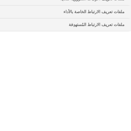
صحية للمساعدة في تقليل خطر إصابتك بأمراض القلب
والأوعية الدموية - وهو محق في ذلك! إذا كنت قد قرأت
ملفات تعريف الارتباط الخاصة بالأداء
هذا المقال، فستعرف أنه إذا كنت مصابًا بمرض السكري
من النوع الثاني، فإن خطر إصابتك بسكتة دماغية أو نوبة
ملفات تعريف الارتباط المُستهدِفة
قلبية يصل إلى أربعة أضعاف مقارنةً بشخص غير مصاب
1,2
بمرض السكري من النوع الثاني.
لذلك، فإن إجراء تغييرات في نمط حياتك لتعزيز صحة
القلب والأوعية الدموية أمر يستحق حقًا أخذه على محمل
الجد. إذا كنت قد قرأت منشور المدونة هذا، فستعرف
العلاقة بين السكري من النوع الثاني وأمراض القلب.
ستعتمد هذه المقالة على هذه المعرفة لمناقشة السكتة
الدماغية كمرض قلبي وعائي. لمعرفة المزيد، تابع القراءة.