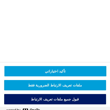
‏بريد إلكتروني - فاكس: ‎‎‎MACA-FAX@novonordisk.com
‏بريد إلكتروني:
moroccoinformation@novonordisk.com
www.novonordisk.ma
‏معلومات طبية:
moroccoinformation@novonordisk.com
تأكيد اختياراتي
MA24CD00010
ملفات تعريف الارتباط الضرورية فقط
قبول جميع ملفات تعريف الارتباط
إعدادات ملف تعريف الارتباط