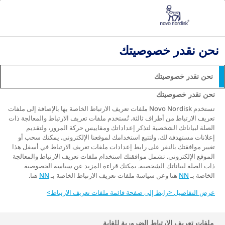
مرض السكري الذي تم تشخيصه حديثًا
نبذة عن مرض السكّري
السكري والسكتة الدماغية » العلاقة بين النوع الثاني
نحن نقدر خصوصيتك
وأمراض القلب والأوعية الدموية
تسليط الضوء على السكتة الدماغية لدى مرضى السكري
من النوع الثاني: كيف يمكن تقليل مخاطر هذه الأحداث
نحن نقدر خصوصيتك
المدمرة
نحن نقدر خصوصيتك
تستخدم Novo Nordisk ملفات تعريف الارتباط الخاصة بها بالإضافة إلى ملفات
السكتة الدماغية لدى مرضى
تعريف الارتباط من أطراف ثالثة. تُستخدم ملفات تعريف الارتباط والمعالجة ذات
السكري من النوع الثاني: كيف
الصلة لبياناتك الشخصية لتذكر إعداداتك ومقاييس حركة المرور، ولتقديم
إعلانات مستهدفة لك، ولتتبع استخدامك لموقعنا الإلكتروني. يمكنك سحب أو
يمكن تقليل مخاطر هذه الأحداث
تغيير موافقتك بالنقر على رابط إعدادات ملفات تعريف الارتباط في أسفل هذا
الموقع الإلكتروني. تشمل موافقتك استخدام ملفات تعريف الارتباط والمعالجة
المدمرة
ذات الصلة لبياناتك الشخصية. يمكنك قراءة المزيد عن سياسة الخصوصية
الخاصة بـ
NN
هنا وعن سياسة ملفات تعريف الارتباط الخاصة بـ
NN
هنا.
عرض التفاصيل <رابط إلى صفحة قائمة ملفات تعريف الارتباط>
إذا كنت مصابًا بمرض السكري من النوع الثاني، فمن
المحتمل أن يكون طبيبك قد طلب منك اتخاذ خيارات حياة
ملفات تعريف الارتباط الضرورية للغاية