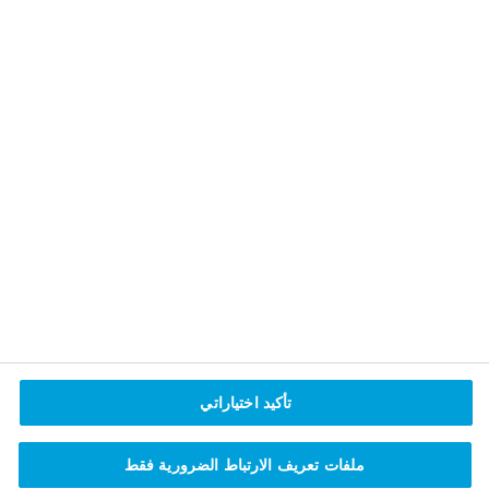
سياسة الخصوصية وإخلاء المسؤولية القانونية
نبذة عن نوفو نورديسك
اتصل بنا
2023 © Novo Nordisk A/S, Novo Allé, DK-2880
Bagsværd.
Novo Nordisk Egypt
The 47th building, Plot 47, City Center, 1st District,
5th Settlement New Cairo, Egypt
Phone: +202 27689717
Mail: contactegypt@novonordisk.com
تأكيد اختياراتي
EG23DI00002
ملفات تعريف الارتباط الضرورية فقط