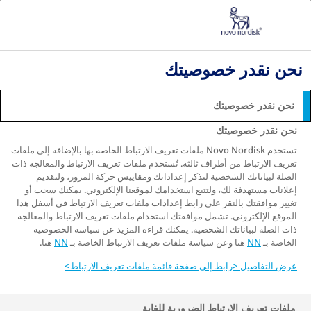
مرض السكري الذي تم تشخيصه حديثًا
نبذة عن مرض السكّري
السكري من النوع الثاني » الأعراض والأسباب والعلاجات
نحن نقدر خصوصيتك
كيفية الحد من خطر المضاعفات طويلة الأمد مع مرض
السكري من النوع الثاني
نحن نقدر خصوصيتك
كيفية الحد من خطر المضاعفات
نحن نقدر خصوصيتك
طويلة الأمد مع مرض السكري
تستخدم Novo Nordisk ملفات تعريف الارتباط الخاصة بها بالإضافة إلى ملفات
تعريف الارتباط من أطراف ثالثة. تُستخدم ملفات تعريف الارتباط والمعالجة ذات
من النوع الثاني
الصلة لبياناتك الشخصية لتذكر إعداداتك ومقاييس حركة المرور، ولتقديم
إعلانات مستهدفة لك، ولتتبع استخدامك لموقعنا الإلكتروني. يمكنك سحب أو
تغيير موافقتك بالنقر على رابط إعدادات ملفات تعريف الارتباط في أسفل هذا
الموقع الإلكتروني. تشمل موافقتك استخدام ملفات تعريف الارتباط والمعالجة
ذات الصلة لبياناتك الشخصية. يمكنك قراءة المزيد عن سياسة الخصوصية
المخاطر الصحية طويلة الأجل والإجراءات قصيرة الأجل
الخاصة بـ
NN
هنا وعن سياسة ملفات تعريف الارتباط الخاصة بـ
NN
هنا.
التي يمكن أن تحسن نظرتك للمستقبل
عرض التفاصيل <رابط إلى صفحة قائمة ملفات تعريف الارتباط>
ملفات تعريف الارتباط الضرورية للغاية