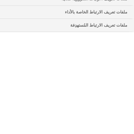
ملفات تعريف الارتباط الخاصة بالأداء
ملفات تعريف الارتباط المُستهدِفة
يمكن ان تكون محاولة السيطرة علي مرض السكري
صعبة و يشعر الجميع تقريبا بالاحباط و التوتر من وقت
لاخر. يمكن ان يزيد التعامل مع مرض السكري من هذه
1
المشاكل و يجعلك تشعر بالارهاق.
هناك الكثير لتتذكره.
فجأة، تتعرف على ناهيك عن القلق بشأن المضاعفات
المحتملة على المدى الطويل لمرض متقدم.
ومع ذلك، الخبر السار هو ان هناك اشياء يمكنك القيام بها
1
للتعايش مع مرض السكري و الحد من التوتر.
إليك بعض