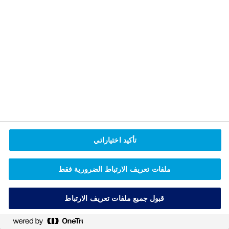
(
م
ا
ل
م
ت
ق
د
م
ا
ل
ق
ا
تأكيد اختياراتي
ئ
م
ملفات تعريف الارتباط الضرورية فقط
ة
ت
ف
قبول جميع ملفات تعريف الارتباط
ا
ص
ي