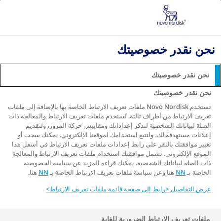
مرض السكري الذي تم تشخيصه حديثًا
التعايش مع مرض السكري
النظام الغذائي لمرضى السكري - خطط وجبات صحية
نحن نقدر خصوصيتك
للتعامل مع مرض السكري من النوع الثاني
كيفية السيطرة على مرض السكري بنظام غذائي
نحن نقدر خصوصيتك
كيفية السيطرة على مرض
نحن نقدر خصوصيتك
السكري بنظام غذائي
تستخدم Novo Nordisk ملفات تعريف الارتباط الخاصة بها بالإضافة إلى ملفات
تعريف الارتباط من أطراف ثالثة. تُستخدم ملفات تعريف الارتباط والمعالجة ذات
الصلة لبياناتك الشخصية لتذكر إعداداتك ومقاييس حركة المرور، ولتقديم
إعلانات مستهدفة لك، ولتتبع استخدامك لموقعنا الإلكتروني. يمكنك سحب أو
تغيير موافقتك بالنقر على رابط إعدادات ملفات تعريف الارتباط في أسفل هذا
الموقع الإلكتروني. تشمل موافقتك استخدام ملفات تعريف الارتباط والمعالجة
إن تناول الطعام الصحي أمر مهم للجميع، ولكنه أكثر
ذات الصلة لبياناتك الشخصية. يمكنك قراءة المزيد عن سياسة الخصوصية
أهمية للأشخاص الذين يعانون من مرض السكري من النوع
الخاصة بـ
NN
هنا وعن سياسة ملفات تعريف الارتباط الخاصة بـ
NN
هنا.
الثاني. النظام الغذائي الصحي والمتوازن هو - جنبًا إلى
جنب مع التمارين الرياضية - أقوى أداة لديك للسيطرة
عرض التفاصيل <رابط إلى صفحة قائمة ملفات تعريف الارتباط>
1,2
على المرض.
ملفات تعريف الارتباط الضرورية للغاية