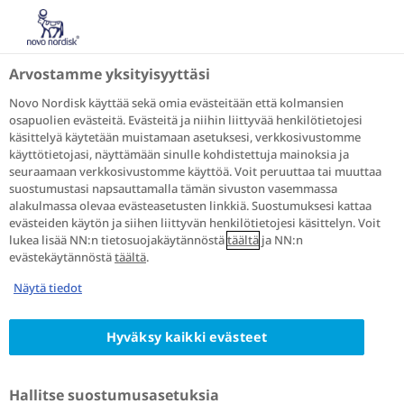
Puhutaan diabeteksesta
Tietoa diabeteksesta
Tyypin 2 diabetes
Diabeteksen munuaistauti
Arvostamme yksityisyyttäsi
Diabeteksen
Novo Nordisk käyttää sekä omia evästeitään että kolmansien
osapuolien evästeitä. Evästeitä ja niihin liittyvää henkilötietojesi
munuaistauti, eli
käsittelyä käytetään muistamaan asetuksesi, verkkosivustomme
käyttötietojasi, näyttämään sinulle kohdistettuja mainoksia ja
nefropatia
seuraamaan verkkosivustomme käyttöä. Voit peruuttaa tai muuttaa
suostumustasi napsauttamalla tämän sivuston vasemmassa
alakulmassa olevaa evästeasetusten linkkiä. Suostumuksesi kattaa
evästeiden käytön ja siihen liittyvän henkilötietojesi käsittelyn. Voit
lukea lisää NN:n tietosuojakäytännöstä
täältä
ja NN:n
Diabetekseen liittyvä munaissairaus (aiemmin
evästekäytännöstä
täältä
.
käytetty nimitystä diabeettinen nefropatia) on
Näytä tiedot
tauti, joka voi johtaa munuaisten toiminnan
heikkenemiseen. Tämä todetaan noin joka
viidennellä tyypin 2 diabetespotilaista jo
Hyväksy kaikki evästeet
diabeteksen toteamishetkellä.
Hallitse suostumusasetuksia