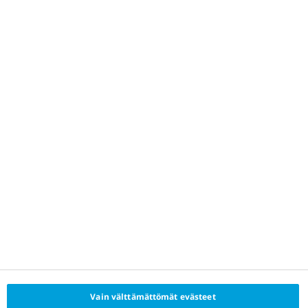
Evästekäytäntö
Tietosuojakäytäntö
Tietoa Novo Nordiskista
Ota yhteyttä
2026© Novo Nordisk Farma Oy, Linnoitustie 6, 02600 Espoo,
Finland
Vain välttämättömät evästeet