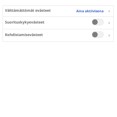
Välttämättömät evästeet
Aina aktiivisena
Suorituskykyevästeet
Kohdistamisevästeet
Diabeteksen munuaistaudin ensimmäisiä
merkkejä on valkuaisen liiallinen erittyminen
virtsaan eli albuminuria. Munuaisten toiminta
voi heiketä myös siten, että valkuaista ei erity
liikaa. Tällöin tilanne voidaan tutkia
tarkastelemalla, väheneekö munuaiskerästen
laskennallinen suodatusnopeus (eGFR). Jopa
puolella diabetespotilaista tämä on ainoa