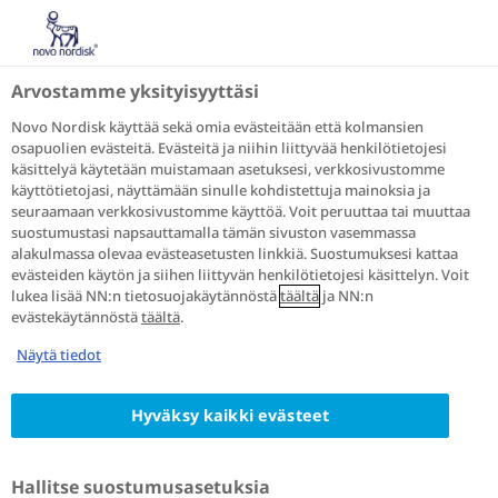
Puhutaan diabeteksesta
Puhutaan diabeteksesta
Arvostamme yksityisyyttäsi
Diabeteksen kanssa eläminen
Liikunta
Liikunta
Novo Nordisk käyttää sekä omia evästeitään että kolmansien
osapuolien evästeitä. Evästeitä ja niihin liittyvää henkilötietojesi
käsittelyä käytetään muistamaan asetuksesi, verkkosivustomme
Tyypin 2 diabeetikon
käyttötietojasi, näyttämään sinulle kohdistettuja mainoksia ja
seuraamaan verkkosivustomme käyttöä. Voit peruuttaa tai muuttaa
liikunta
suostumustasi napsauttamalla tämän sivuston vasemmassa
alakulmassa olevaa evästeasetusten linkkiä. Suostumuksesi kattaa
evästeiden käytön ja siihen liittyvän henkilötietojesi käsittelyn. Voit
lukea lisää NN:n tietosuojakäytännöstä
täältä
ja NN:n
evästekäytännöstä
täältä
.
Liikunta ja terveellinen
ruokavalio
ovat yleensä
ensimmäisiä asioita, joita sinua kehotetaan
Näytä tiedot
kokeilemaan tyypin 2 diabeteksen
varhaisvaiheissa. Sairauden edetessäkin liikunta
Hyväksy kaikki evästeet
on edelleen merkittävä osa diabeteksen hoitoa.
Hallitse suostumusasetuksia