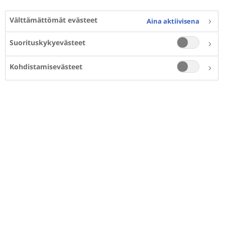
Välttämättömät evästeet
Aina aktiivisena
Suorituskykyevästeet
Kohdistamisevästeet
Säännöllinen liikunta voi auttaa diabeetikkoa
hallitsemaan verensokeritasoa, pudottamaan
painoa ja parantamaan fyysistä ja psyykkistä
terveyttä. Raskas tai pitkäkestoinen liikunta voi
auttaa diabeetikkoa alentamaan
verensokeritasoa useaksi tunniksi liikunnan
jälkeenkin.
Jopa pienellä fyysisen aktiivisuuden lisäyksellä