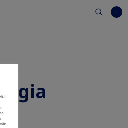
ologia
itä.
a
aa
a
yvän