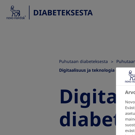
Puhutaan diabeteksesta
Puhutaan
Digitaalisuus ja teknologia diabete
Digitaa
Arv
Novo 
Eväst
diabete
asetu
maino
suost
eväst