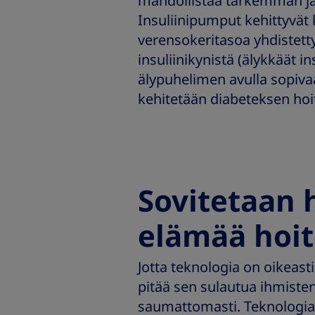
mahdollistaa tarkemman ja
Insuliinipumput kehittyvät 
verensokeritasoa yhdistett
insuliinikynistä (älykkäät i
älypuhelimen avulla sopiva
kehitetään diabeteksen hoit
Sovitetaan 
elämää hoi
Jotta teknologia on oikeast
pitää sen sulautua ihmiste
saumattomasti. Teknologian