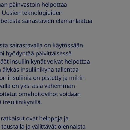
aan päinvastoin helpottaa
. Uusien teknologioiden
abetesta sairastavien elämänlaatua
ta sairastavalla on käytössään
i hyödyntää päivittäisessä
äät insuliinikynät voivat helpottaa
n älykäs insuliinikynä tallentaa
n insuliinia on pistetty ja mihin
avalla on yksi asia vähemmän
joitetut omahoitovihot voidaan
insuliinikynillä.
ratkaisut ovat helppoja ja
austalla ja välittävät olennaista