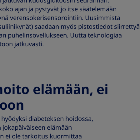
 jatkuvan kudosglukoosin seurannan.
koko ajan ja pystyvät jo itse säätelemään
ynä verensokerisensorointiin. Uusimmista
nsuliinikynät) saadaan myös pistostiedot siirrettyä
an puhelinsovellukseen. Uutta teknologiaa
oon jatkuvasti.
hoito elämään, ei
toon
i hyödyksi diabeteksen hoidossa,
n jokapäiväiseen elämään
 ei ole tarkoitus kuormittaa