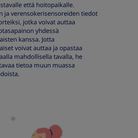
stavalle että hoitopaikalle.
n ja verensokerisensoreiden tiedot
teiksi, jotka voivat auttaa
otasapainon yhdessä
isten kanssa. Jotta
iset voivat auttaa ja opastaa
lla mahdollisella tavalla, he
ettavaa tietoa muun muassa
doista.