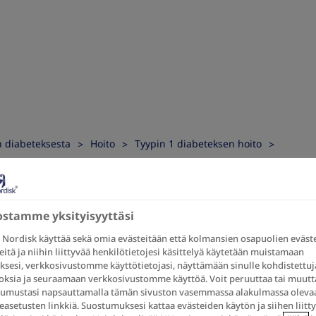
 diabeteksesta
Hoito
Tyypin 1 diabeteksen hoito
ksen hoidossa
lisuus ja tekn
ostamme yksityisyyttäsi
Nordisk käyttää sekä omia evästeitään että kolmansien osapuolien eväste
eitä ja niihin liittyvää henkilötietojesi käsittelyä käytetään muistamaan
ksen hoidossa
ksesi, verkkosivustomme käyttötietojasi, näyttämään sinulle kohdistettuj
ksia ja seuraamaan verkkosivustomme käyttöä. Voit peruuttaa tai muutt
umustasi napsauttamalla tämän sivuston vasemmassa alakulmassa oleva
easetusten linkkiä. Suostumuksesi kattaa evästeiden käytön ja siihen liitt