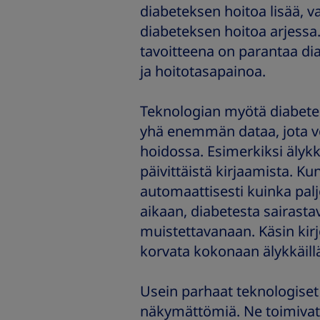
diabeteksen hoitoa lisää, v
diabeteksen hoitoa arjessa
tavoitteena on parantaa di
ja hoitotasapainoa.
Teknologian myötä diabetes
yhä enemmän dataa, jota vo
hoidossa. Esimerkiksi älykk
päivittäistä kirjaamista. Ku
automaattisesti kuinka paljo
aikaan, diabetesta sairast
muistettavanaan. Käsin kir
korvata kokonaan älykkäillä 
Usein parhaat teknologiset 
näkymättömiä. Ne toimivat t