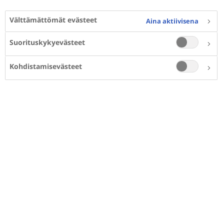
diabetologi Timo “Tinde” Martin Valle sekä
Välttämättömät evästeet
juoksuvalmentaja, personal trainer Saija
Aina aktiivisena
Huhtiniemi pureutuvat tyypin 2 diabetekseen,
Suorituskykyevästeet
sen riskitekijöihin, ennaltaehkäisyyn ja hoitoon.
Jakso toimii myös lenkkipodcastina! Saat Saijalta
Kohdistamisevästeet
hauskoja, mutta tehokkaita käytännön vinkkejä
arkiliikunnan lisäämiseen. Lähde kävelylle ja ota
Novo Nordiskin Terveempi Suomi -podcast-jakso
kuunteluun!
Jakso löytyy myös Spotifysta ja Apple
Podcastsista.