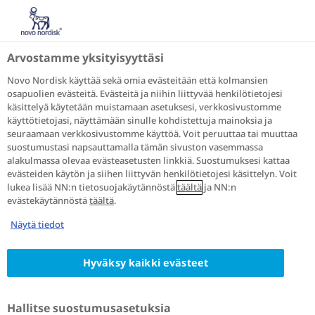
Puhutaan diabeteksesta
Tietoa diabeteksesta
Tyypin 2 diabetes
Arvostamme yksityisyyttäsi
Diabeteskin voi olla oireeton – kuinka tunnistaa,
ehkäistä ja hoitaa?
Novo Nordisk käyttää sekä omia evästeitään että kolmansien
osapuolien evästeitä. Evästeitä ja niihin liittyvää henkilötietojesi
käsittelyä käytetään muistamaan asetuksesi, verkkosivustomme
Diabeteskin voi olla
käyttötietojasi, näyttämään sinulle kohdistettuja mainoksia ja
oireeton – kuinka
seuraamaan verkkosivustomme käyttöä. Voit peruuttaa tai muuttaa
suostumustasi napsauttamalla tämän sivuston vasemmassa
tunnistaa, ehkäistä ja
alakulmassa olevaa evästeasetusten linkkiä. Suostumuksesi kattaa
evästeiden käytön ja siihen liittyvän henkilötietojesi käsittelyn. Voit
hoitaa?
lukea lisää NN:n tietosuojakäytännöstä
täältä
ja NN:n
evästekäytännöstä
täältä
.
Näytä tiedot
Tyypin 2 diabetes voi olla pitkään oireeton tai
Hyväksy kaikki evästeet
vähäoireinen. Mistä sairaudessa on kysymys?
Voiko tyypin 2 diabetes tulla kenelle tahansa?
Miten jo vähäinen liikunta voi vaikuttaa
Hallitse suostumusasetuksia
sairauden ennaltaehkäisyyn ja hoitoon? Lääkäri,