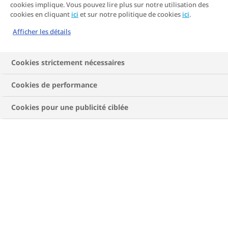
cookies implique. Vous pouvez lire plus sur notre utilisation des
cookies en cliquant
ici
et sur notre politique de cookies
ici
.
Afficher les détails
Cookies strictement nécessaires
Cookies de performance
Cookies pour une publicité ciblée
Quand faut-il surveiller votre
glycémie ?
Il se peut que vous n’ayez pas besoin de
surveiller votre glycémie aux stades précoces de
votre diabète de type 2. Votre professionnel de
santé peut vous recommander de la surveiller
lorsque vous démarrez un traitement