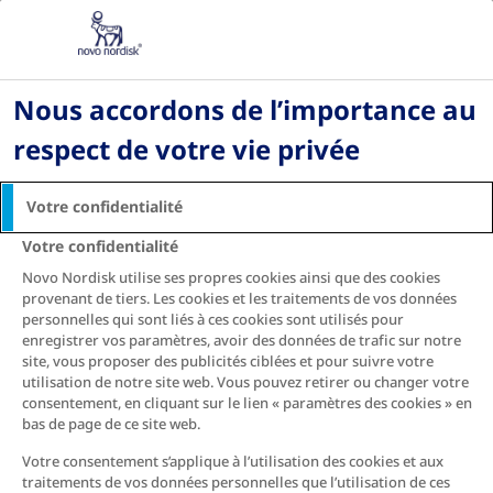
Accueil
Vivre avec le diabète
Taux de glycémie du diabète
Comment surveiller votre glycémie
Nous accordons de l’importance au
respect de votre vie privée
Comment surveiller votre
glycémie
Votre confidentialité
Votre confidentialité
Novo Nordisk utilise ses propres cookies ainsi que des cookies
provenant de tiers. Les cookies et les traitements de vos données
Comme nous l’avons évoqué
ici
, la glycémie
personnelles qui sont liés à ces cookies sont utilisés pour
fluctue au fil du temps en raison de divers
enregistrer vos paramètres, avoir des données de trafic sur notre
facteurs. Le suivi de votre glycémie peut vous
site, vous proposer des publicités ciblées et pour suivre votre
aider à suivre la réaction de votre organisme
utilisation de notre site web. Vous pouvez retirer ou changer votre
face à la nourriture, à l’exercice physique et aux
consentement, en cliquant sur le lien « paramètres des cookies » en
médicaments, ainsi qu’à déterminer dans quelle
bas de page de ce site web.
mesure vous contrôlez votre diabète.
Votre consentement s’applique à l’utilisation des cookies et aux
traitements de vos données personnelles que l’utilisation de ces