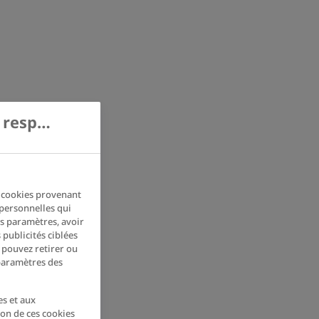
Nous accordons de l’importance au respect de votre vie privée
s cookies provenant
 personnelles qui
os paramètres, avoir
 publicités ciblées
s pouvez retirer ou
 paramètres des
es et aux
ion de ces cookies