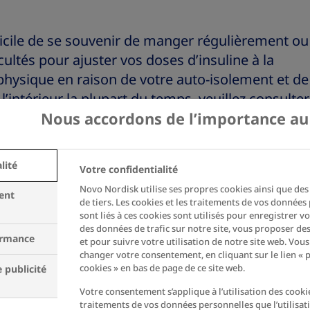
ifficile de se souvenir de manger régulièrement ou
cultés pour ajuster vos doses d’insuline à la
 physique en raison de votre auto-isolement et de
 l’intérieur la plupart du temps, veuillez consulter
t que vous présentiez un risque accru
lité
Votre confidentialité
Novo Nordisk utilise ses propres cookies ainsi que de
ent
de tiers. Les cookies et les traitements de vos données
sont liés à ces cookies sont utilisés pour enregistrer v
des données de trafic sur notre site, vous proposer des
ormance
et pour suivre votre utilisation de notre site web. Vou
changer votre consentement, en cliquant sur le lien «
 vous affecte pas seulement
cookies » en bas de page de ce site web.
 publicité
mportant de préparer également
Votre consentement s’applique à l’utilisation des cooki
traitements de vos données personnelles que l’utilisat