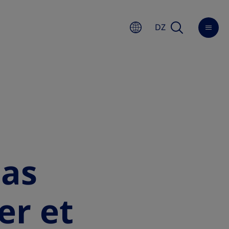
DZ
pas
er et