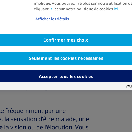
ypoglycémies »
implique. Vous pouvez lire plus sur notre utilisation d
cliquant
ici
et sur notre politique de cookies
ici
.
iabétes de type 1 à Madrid, Espagne
Afficher les détails
Confirmer mes choix
Seulement les cookies nécessaires
pérer une
Accepter tous les cookies
ie, symptômes
ste fréquemment par une
, la sensation d’être malade, une
 la vision ou de l’élocution. Vous