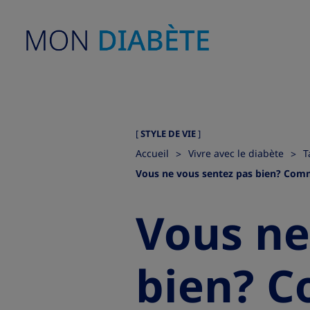
STYLE DE VIE
|
Accueil
Vivre avec le diabète
T
Vous ne vous sentez pas bien? Comm
Vous ne
bien? C