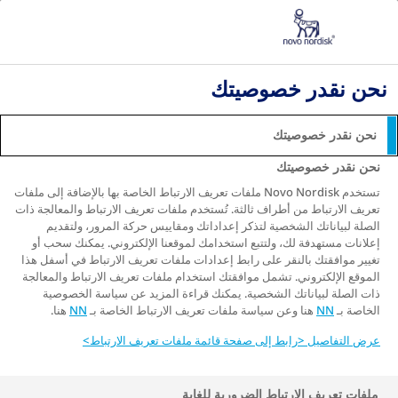
مرض السكري الذي تم تشخيصه حديثًا
الحياة هي التوازن - الببتيد الشبيه بالجلوكاجون 1 (GLP-1)
نحن نقدر خصوصيتك
الحياة هي التوازن - الحياة
والعمل والسكري من النوع
نحن نقدر خصوصيتك
الثاني
نحن نقدر خصوصيتك
تستخدم Novo Nordisk ملفات تعريف الارتباط الخاصة بها بالإضافة إلى ملفات
تعريف الارتباط من أطراف ثالثة. تُستخدم ملفات تعريف الارتباط والمعالجة ذات
الصلة لبياناتك الشخصية لتذكر إعداداتك ومقاييس حركة المرور، ولتقديم
البحث المستمر عن التوازن
إعلانات مستهدفة لك، ولتتبع استخدامك لموقعنا الإلكتروني. يمكنك سحب أو
تغيير موافقتك بالنقر على رابط إعدادات ملفات تعريف الارتباط في أسفل هذا
الصحة لا توجد في الفراغ. قد يبدو هذا واضحًا، ولكن يجدر
الموقع الإلكتروني. تشمل موافقتك استخدام ملفات تعريف الارتباط والمعالجة
بك التفكير في ان الصحة تأتي جنبًا إلى جنب مع كل شيء
ذات الصلة لبياناتك الشخصية. يمكنك قراءة المزيد عن سياسة الخصوصية
الخاصة بـ
NN
هنا وعن سياسة ملفات تعريف الارتباط الخاصة بـ
NN
هنا.
آخر في حياتك. أنت تضطلع باستمرار بالعديد من
المسؤوليات من لحظة إلى أخرى، وتسعى جاهدًا لإيجاد
عرض التفاصيل <رابط إلى صفحة قائمة ملفات تعريف الارتباط>
التوازن الصحيح بين العمل والأسرة والالتزامات الاجتماعية
والروتين اليومي. التعايش مع مرض السكري من النوع
الثاني هو شيء آخر يجب التعامل معه، ولكن لا ينبغي أن
ملفات تعريف الارتباط الضرورية للغاية