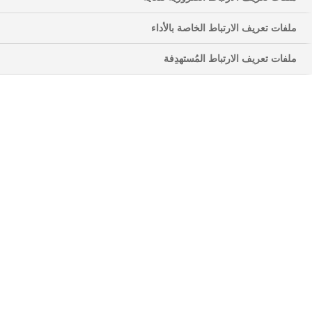
يعوقك عن عيش حياتك.
ملفات تعريف الارتباط الخاصة بالأداء
ملفات تعريف الارتباط المُستهدِفة
مع مرض السكري من النوع الثاني، قد لا يستجيب جسمك
بشكل فعال لهرمون طبيعي يُسمى ببتيد شبيه
بالجلوكاجون 1 (GLP-1). يزيد الببتيد الشبيه بالجلوكاجون 1
(GLP-1) من مستويات الإنسولين عند الحاجة، وبالتالي
يقلل من مستويات السكر في الدم. يمكن أن يقلل الببتيد