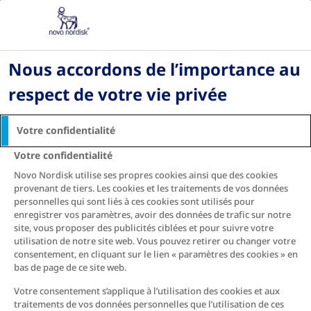
Nous accordons de l’importance au
respect de votre vie privée
Votre confidentialité
Politique de confidentialité et clause de non-responsabilité
Votre confidentialité
Novo Nordisk utilise ses propres cookies ainsi que des cookies
À propos de Novo Nordisk
provenant de tiers. Les cookies et les traitements de vos données
Nous contacter
personnelles qui sont liés à ces cookies sont utilisés pour
enregistrer vos paramètres, avoir des données de trafic sur notre
site, vous proposer des publicités ciblées et pour suivre votre
2025 © Aldaph SPA
utilisation de notre site web. Vous pouvez retirer ou changer votre
consentement, en cliquant sur le lien « paramètres des cookies » en
Aldaph SPA filiale du groupe Novo Nordisk en Algérie
|
bas de page de ce site web.
Micro zone d’activités, Lot N°32 Hydra, Alger. |
Tél : +213 (0) 23 53 15 31 Fax : +213 (0) 23 53 14 30 |
Votre consentement s’applique à l’utilisation des cookies et aux
www.novonordisk.dz
traitements de vos données personnelles que l’utilisation de ces