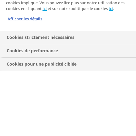
cookies implique. Vous pouvez lire plus sur notre utilisation des
DIAGNOSTIQUÉ
cookies en cliquant
ici
et sur notre politique de cookies
ici
.
Même si la vie change lorsque vous vivez avec le
Afficher les détails
diabète, il existe quelques actions que vous pouvez
entreprendre pour atténuer l'impact de ce
Cookies strictement nécessaires
changement soudain.
Cookies de performance
JE SUIS UN NOUVEAU DIABÈTIQUE DE TYPE 2
Cookies pour une publicité ciblée