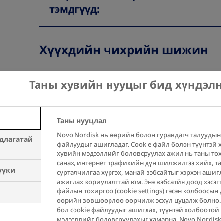
тэмдгүүд:
Хүүхдийн чихрийн шижин
Дэлхий дээр ойролцоогоор 1.2 сая х
Таны хувийн нууцыг бид хүндэл
насныхан чихрийн шижин хэвшинж 1
Үүнээс гадна, хүүхэд, өсвөр насны
Таны нууцлал
хэвшинж 2 нэмэгдэж байна. Хүүхдү
Novo Nordisk нь өөрийн болон гуравдагч талуудын
шинж тэмдгүүд насанд хүрэгчдийнхээ
длагатай
файлуудыг ашигладаг. Cookie файл болон түүнтэй 
3,4
хандлагтай байдаг.
хувийн мэдээллийг боловсруулах ажил нь таны то
санах, интернет трафикийн дүн шилжилгээ хийх, т
үүки
сурталчилгаа хүргэх, манай вэбсайтыг хэрхэн ашиг
хэн
Хэрэв танд чихрийн шижингийн яма
ажиглах зориулалттай юм. Энэ вэбсатйн доод хэсэгт
файлын тохиргоо (cookie settings) гэсэн холбоосын 
байвал аль болох хурдан эмчтэйгээ 
өөрийн зөвшөөрлөө өөрчилж эсхүл цуцалж болно.
бол cookie файлуудыг ашиглах, түүнтэй холбоотой
мэдээллийг боловсруулахыг хамарна. Novo Nordis