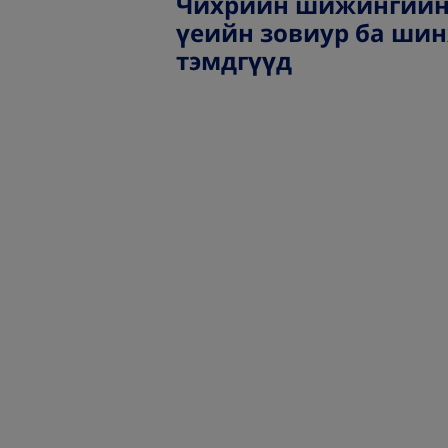
Чихрийн шижингийн
үеийн зовиур ба ши
тэмдгүүд