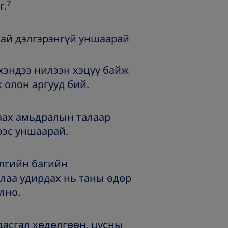
7
г.
ай дэлгэрэнгүй уншаарай
эндээ нилээн хэцүү байж
х олон аргууд бий.
ах амьдралын талаар
ээс уншаарай.
элгийн багийн
лаа удирдах нь таны өдөр
лно.
дасгал хөдөлгөөн, цусны