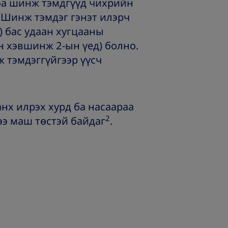
а шинж тэмдгүүд чихрийн
Шинж тэмдэг гэнэт илэрч
 бас удаан хугцааны
 хэвшинж 2-ын үед) болно.
 тэмдэггүйгээр үүсч
нх илрэх хурд ба насаараа
2
ээ маш төстэй байдаг
.