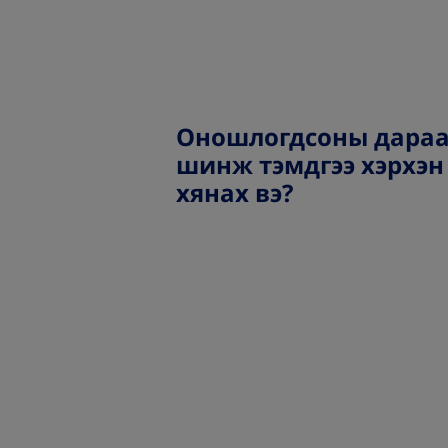
Оношлогдсоны дара
шинж тэмдгээ хэрхэн
хянах вэ?