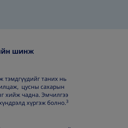
ийн шинж
 тэмдгүүдийг таних нь
рилцаж, цусны сахарын
ыг хийж чадна. Эмчилгээ
3
үндрэлд хүргэж болно.