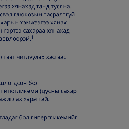
ээ хянахад танд туслна.
эсвэл глюкозын тасралтгүй
харын хэмжээгээ хянах
 гэртээ сахараа хянахад
1
 зөвлөөрэй.
ээг чиглүүлэх хэсгээс
ошлогдсон бол
а гипогликеми (цусны сахар
ажиглах хэрэгтэй.
гладаг бол гипергликемийг