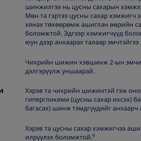
шинжилгээ нь цусны сахарын хэмжээг
Мөн та гэртээ цусны сахар хэмжигч 
хянах төхөөрөмж ашиглан өөрийн са
боломжтой. Эдгээр хэмжигчүүд болон
юун дээр анхаарах талаар эмчтэйгээ
Чихрийн шижин хэвшинж 2-ын эмчилг
дэлгэрүүлж уншаарай.
и
Хэрэв та чихрийн шижинтэй гэж он
гипергликеми (цусны сахар ихсэх) б
багасах) шинж тэмдгүүдийг анхаарч 
Хэрэв та цусны сахар хэмжигчээ аши
9
илрүүлэх боломжтой.