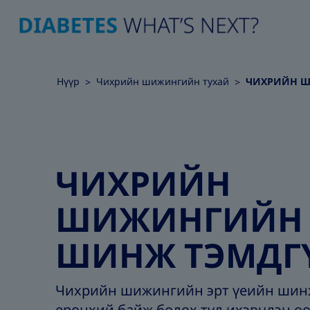
Нүүр
Чихрийн шижингийн тухай
ЧИХРИЙН 
ЧИХРИЙН
ШИЖИНГИЙН
ШИНЖ ТЭМДГ
Чихрийн шижингийн эрт үеийн шин