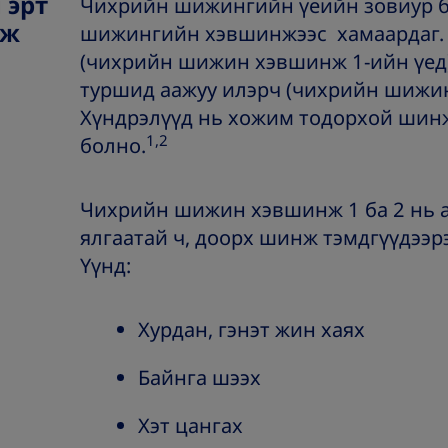
 эрт
Чихрийн шижингийн үеийн зовиур б
нж
шижингийн хэвшинжээс хамаардаг. 
(чихрийн шижин хэвшинж 1-ийн үед)
туршид аажуу илэрч (чихрийн шижин
Хүндрэлүүд нь хожим тодорхой шинж
1,2
болно.
Чихрийн шижин хэвшинж 1 ба 2 нь а
ялгаатай ч, доорх шинж тэмдгүүдээр
Үүнд:
Хурдан, гэнэт жин хаях
Байнга шээх
Хэт цангах