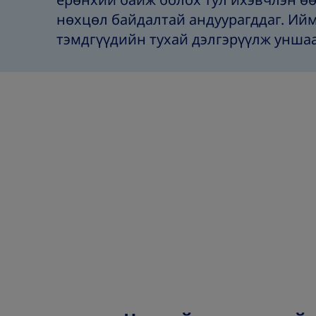
ерөнхий байж болох тул ихэвчлэн ө
нөхцөл байдалтай андуурагддаг. И
тэмдгүүдийн тухай дэлгэрүүлж унша