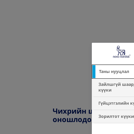
Таны нууцлал
Зайлшгүй шаар
күүки
Гүйцэтгэлийн к
Чихрийн шижинг хэр
Зорилтот күүки
оношлодог вэ?