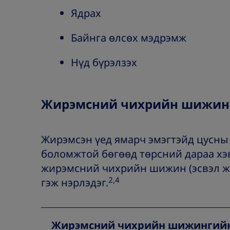
Ядрах
Байнга өлсөх мэдрэмж
Нүд бүрэлзэх
Жирэмсний чихрийн шижин
Жирэмсэн үед ямарч эмэгтэйд цусны
боломжтой бөгөөд төрсний дараа хэ
жирэмсний чихрийн шижин (эсвэл ж
2,4
гэж нэрлэдэг.
Жирэмсний чихрийн шижингий