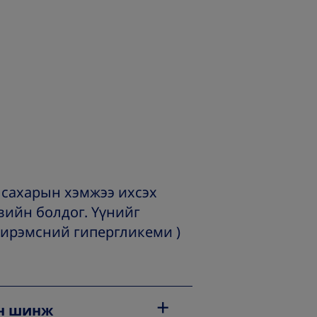
 сахарын хэмжээ ихсэх
вийн болдог. Үүнийг
ирэмсний гипергликеми )
н шинж