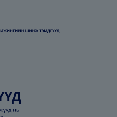
ШИЖИНГИЙН ШИНЖ ТЭМДГҮҮД
ҮҮД
жүүд нь