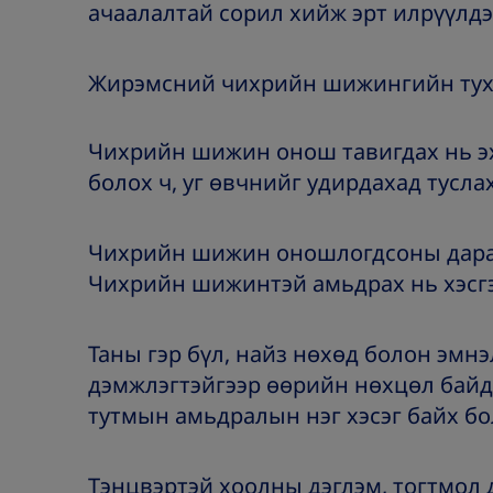
ачаалалтай сорил хийж эрт илрүүлдэ
Жирэмсний чихрийн шижингийн тух
а
Чихрийн шижин онош тавигдах нь эх
болох ч, уг өвчнийг удирдахад тусла
Чихрийн шижин оношлогдсоны дара
Чихрийн шижинтэй амьдрах нь хэсг
Таны гэр бүл, найз нөхөд болон эмн
дэмжлэгтэйгээр өөрийн нөхцөл байд
тутмын амьдралын нэг хэсэг байх бо
Тэнцвэртэй хоолны дэглэм, тогтмол 