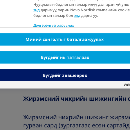
Чихрийн шижин хэд хэдэн төрлийн 
Нууцлалын бодлогын талаар илүү дэлгэрэнгүй унш
энд
дарна уу, харин Novo Nordisk компанийн cooki
оношлогддог ба түүнийг эрүүл мэнд
бодлогын талаар бол
энд
дарна уу.
зөвлөнө. Чихрийн шижин хэвшинж 1
Дэлгэрэнгүй харуулах
сийвэнгийн глюкоз, HbA
шинжилгээ
1C
хийгддэг бөгөөд заримдаа санамсар
Миний сонголтыг баталгаажуулах
сийвэнгийн сахарын шинжилгээ зөв
Бүгдийг нь татгалзах
Эдгээр цусны шинжилгээнүүд нь цу
хоолны өмнө ба дараа, эсвэл өдрийн
Бүгдийг зөвшөөрөх
хэмжээнээс өндөр байгаа эсэхийг ша
Жирэмсний чихрийн шижингийн 
Жирэмсний чихрийн шижинг жирэмсн
гурван сард (зургаагаас есөн сартай