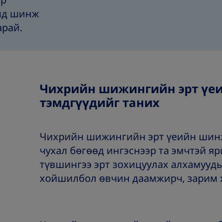
өр
ймд шинж
арай.
Чихрийн шижингийн эрт үе
тэмдгүүдийг таних
Чихрийн шижингийн эрт үеийн шинж
чухал бөгөөд ингэснээр та эмчтэй я
түвшингээ эрт зохицуулах алхамууд
хойшилбол өвчин даамжирч, зарим х