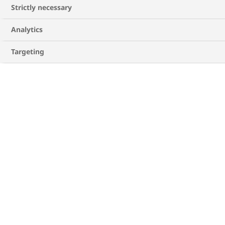
insulinice care ajută capacitatea naturală a
Strictly necessary
2
organismului de a regla glicemia și apetitul
.
Analytics
AR GLP-1 poate ajuta la reducerea riscului de
evenimente cardiovasculare majore, cum ar fi
Targeting
infarctul miocardic și accidentul vascular
cerebral, prin prevenirea leziunilor arteriale la
persoanele cu diabet zaharat tip 2 care au boala
cardiovasculară instalată.