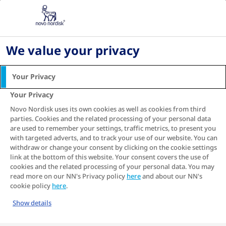
Acasă
Tratamente pentru diabet
Tratamentul GLP-1 și cum funcționează
We value your privacy
Ce este GLP-1 și cum
acționează
Your Privacy
Your Privacy
GLP-1 este un hormon care apare în mod
natural în organism și care are o serie de
Novo Nordisk uses its own cookies as well as cookies from third
beneficii, în special pentru persoanele cu diabet
parties. Cookies and the related processing of your personal data
1
zaharat de tip 2
.
are used to remember your settings, traffic metrics, to present you
with targeted adverts, and to track your use of our website. You can
withdraw or change your consent by clicking on the cookie settings
Prin urmare, tratamentele cu agoniști ai
link at the bottom of this website. Your consent covers the use of
receptorilor GLP-1 au fost dezvoltate pentru a
cookies and the related processing of your personal data. You may
imita funcția hormonului GLP-1 și pentru a
read more on our NN's Privacy policy
here
and about our NN's
crește efectul acestuia, așa cum apare la
cookie policy
here
.
1, 2
persoanele fără diabet zaharat tip 2
.
Show details
AR GLP-1 este o clasă de medicamente non-