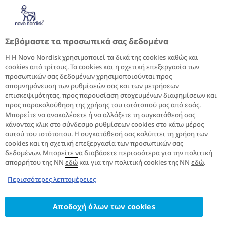
Σεβόμαστε τα προσωπικά σας δεδομένα
Η Η Novo Nordisk χρησιμοποιεί τα δικά της cookies καθώς και
cookies από τρίτους. Τα cookies και η σχετική επεξεργασία των
προσωπικών σας δεδομένων χρησιμοποιούνται προς
απομνημόνευση των ρυθμίσεών σας και των μετρήσεων
επισκεψιμότητας, προς παρουσίαση στοχευμένων διαφημίσεων και
προς παρακολούθηση της χρήσης του ιστότοπού μας από εσάς.
Μπορείτε να ανακαλέσετε ή να αλλάξετε τη συγκατάθεσή σας
κάνοντας κλικ στο σύνδεσμο ρυθμίσεων cookies στο κάτω μέρος
αυτού του ιστότοπου. Η συγκατάθεσή σας καλύπτει τη χρήση των
cookies και τη σχετική επεξεργασία των προσωπικών σας
Οι πληροφορίες αφορούν ασθενείς των
δεδομένων. Μπορείτε να διαβάσετε περισσότερα για την πολιτική
οποίων ο ιατρός τους τους έχει συστήσει/
απορρήτου της NN
εδώ
και για την πολιτική cookies της NN
εδώ
.
συνταγογραφήσει φαρμακευτικό προιόν
Περισσότερες λεπτομέρειες
ινσουλίνης της Novo Nordisk.
®
NovoPen
4
Αποδοχή όλων των cookies
®
Η NovoPen
4 είναι βελτιωμένη και