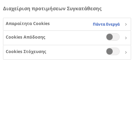
ανανεωμένη για εκατομμύρια άτομα με
Διαχείριση προτιμήσεων Συγκατάθεσης
σακχαρώδη διαβήτη παγκοσμίως.
Απαραίτητα Cookies
Πάντα Ενεργά
Cookies Απόδοσης
Cookies Στόχευσης