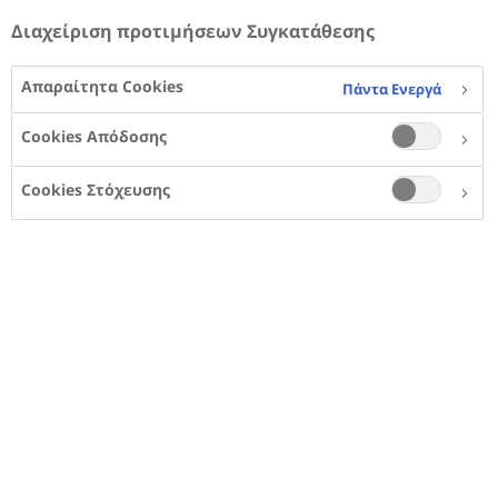
Διαχείριση προτιμήσεων Συγκατάθεσης
Γνωρίστε την Eva, η οποία
παλεύει για υγιείς τιμές
Απαραίτητα Cookies
Πάντα Ενεργά
σακχάρου αίματος
Cookies Απόδοσης
Cookies Στόχευσης