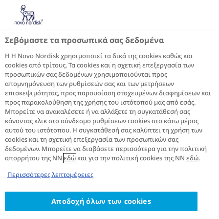
GR
Διαβήτης: Τα επόμενα βήματα
Η ζωή με σακχαρώδη διαβήτη
Σεβόμαστε τα προσωπικά σας δεδομένα
Επίπεδα σακχάρου αίματος για σακχαρώδη διαβήτη
ΕΠΙΠΕΔΑ ΣΑΚΧΑΡΟΥ
Η Η Novo Nordisk χρησιμοποιεί τα δικά της cookies καθώς και
cookies από τρίτους. Τα cookies και η σχετική επεξεργασία των
ΑΙΜΑΤΟΣ ΓΙΑ ΣΑΚΧΑΡΩΔΗ
προσωπικών σας δεδομένων χρησιμοποιούνται προς
απομνημόνευση των ρυθμίσεών σας και των μετρήσεων
1-11
ΔΙΑΒΗΤΗ
επισκεψιμότητας, προς παρουσίαση στοχευμένων διαφημίσεων και
προς παρακολούθηση της χρήσης του ιστότοπού μας από εσάς.
Τα επίπεδα σακχάρου στο αίμα αυξομειώνονται με
Μπορείτε να ανακαλέσετε ή να αλλάξετε τη συγκατάθεσή σας
1
κάνοντας κλικ στο σύνδεσμο ρυθμίσεων cookies στο κάτω μέρος
την πάροδο του χρόνου
. Η παρακολούθηση των
αυτού του ιστότοπου. Η συγκατάθεσή σας καλύπτει τη χρήση των
επιπέδων σακχάρου αίματος βοηθά στην
cookies και τη σχετική επεξεργασία των προσωπικών σας
παρακολούθηση και προσαρμογή της διατροφή, της
δεδομένων. Μπορείτε να διαβάσετε περισσότερα για την πολιτική
άσκησης και της φαρμακευτικής αγωγής, και σας
απορρήτου της NN
εδώ
και για την πολιτική cookies της NN
εδώ
.
ενημερώνει για το πόσο καλά ελέγχετε τον
2
Περισσότερες λεπτομέρειες
σακχαρώδη διαβήτη
.
Αποδοχή όλων των cookies
ΠΑΡΑΚΟΛΟΥΘΗΣΗ ΤΟΥ ΣΑΚΧΑΡΟΥ ΑΙΜΑΤΟΣ