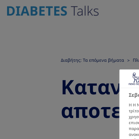
Διαβήτης: Τα επόμενα βήματα
Πλ
Κατανό
Σεβ
αποτελ
Η Η N
τρίτο
χρησ
επισ
παρα
ανακα