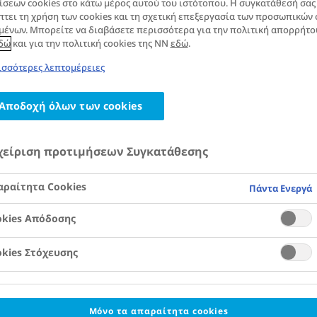
ίσεων cookies στο κάτω μέρος αυτού του ιστότοπου. Η συγκατάθεσή σας
τει τη χρήση των cookies και τη σχετική επεξεργασία των προσωπικών 
μένων. Μπορείτε να διαβάσετε περισσότερα για την πολιτική απορρήτο
δώ
και για την πολιτική cookies της NN
εδώ
.
ΔΜΣ) είναι ένας δείκτης βάρους σε σχέση με
ριοποιεί το σώμα στους ενήλικες. Ο ΔΜΣ
σσότερες λεπτομέρειες
το βάρος σε κιλά με το τετράγωνο του ύψους σε
2
αντιπροσωπεύουν μονάδες kg/m
και όλες οι
Αποδοχή όλων των cookies
άρθρο πρέπει να θεωρείται ότι μετρούνται σε
υν διάφορες κατηγορίες ΔΜΣ, οι οποίες
χείριση προτιμήσεων Συγκατάθεσης
1
παρακάτω
.
ραίτητα Cookies
Πάντα Ενεργά
okies Απόδοσης
kies Στόχευσης
Μόνο τα απαραίτητα cookies