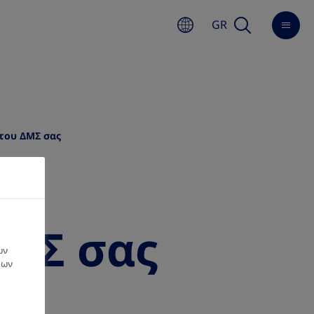
GR
του ΔΜΣ σας
ΔΜΣ σας
ων
εων