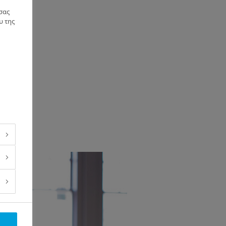
σας
υ της