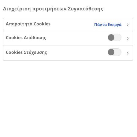
σειράς μας με θέμα τον σακχαρώδη διαβήτη
Διαχείριση προτιμήσεων Συγκατάθεσης
τύπου 2 και τη χρόνια νεφρική νόσο,
διερευνούμε τα συμπτώματα της ΧΝΝ για να
σας βοηθήσουμε στην καλύτερη φροντίδα της
Απαραίτητα Cookies
Πάντα Ενεργά
υγείας των νεφρών σας.
Cookies Απόδοσης
Cookies Στόχευσης
Ποια είναι τα συμπτώματα της
ΧΝΝ;