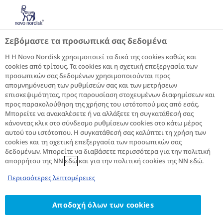
Σακχαρώδης διαβήτης
τύπου 2 και ΧΝΝ|
Σεβόμαστε τα προσωπικά σας δεδομένα
Επεισόδιο 5: Αναγνώριση
Η Η Novo Nordisk χρησιμοποιεί τα δικά της cookies καθώς και
cookies από τρίτους. Τα cookies και η σχετική επεξεργασία των
των συμπτωμάτων ΧΝΝ
προσωπικών σας δεδομένων χρησιμοποιούνται προς
στον σακχαρώδη διαβήτη
απομνημόνευση των ρυθμίσεών σας και των μετρήσεων
επισκεψιμότητας, προς παρουσίαση στοχευμένων διαφημίσεων και
τύπου 2
προς παρακολούθηση της χρήσης του ιστότοπού μας από εσάς.
Μπορείτε να ανακαλέσετε ή να αλλάξετε τη συγκατάθεσή σας
κάνοντας κλικ στο σύνδεσμο ρυθμίσεων cookies στο κάτω μέρος
αυτού του ιστότοπου. Η συγκατάθεσή σας καλύπτει τη χρήση των
cookies και τη σχετική επεξεργασία των προσωπικών σας
Τα συμπτώματα της πρώιμης χρόνιας νεφρικής
δεδομένων. Μπορείτε να διαβάσετε περισσότερα για την πολιτική
απορρήτου της NN
νόσου, ή ΧΝΝ, είναι εύκολο να περάσουν
εδώ
και για την πολιτική cookies της NN
εδώ
.
1
απαρατήρητα
. Στην πραγματικότητα, μόνο ένα
Περισσότερες λεπτομέρειες
στα τρία άτομα με σακχαρώδη διαβήτη τύπου
2
2 γνωρίζει ότι πάσχει από νεφρική νόσο
. Αυτό
σημαίνει ότι η διάγνωση της νόσου μπορεί να
Αποδοχή όλων των cookies
είναι δύσκολη υπόθεση. Στο επεισόδιο 5 της