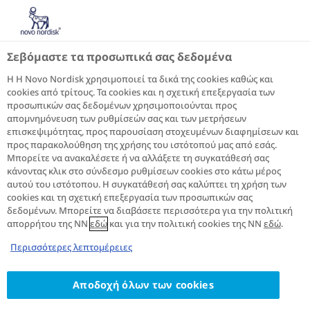
Σακχαρώδης διαβήτης
τύπου 2 και ΧΝΝ|
Σεβόμαστε τα προσωπικά σας δεδομένα
Επεισόδιο 1: Η σύνδεση
Η Η Novo Nordisk χρησιμοποιεί τα δικά της cookies καθώς και
cookies από τρίτους. Τα cookies και η σχετική επεξεργασία των
μεταξύ χρόνιων
προσωπικών σας δεδομένων χρησιμοποιούνται προς
παθήσεων
απομνημόνευση των ρυθμίσεών σας και των μετρήσεων
επισκεψιμότητας, προς παρουσίαση στοχευμένων διαφημίσεων και
προς παρακολούθηση της χρήσης του ιστότοπού μας από εσάς.
Μπορείτε να ανακαλέσετε ή να αλλάξετε τη συγκατάθεσή σας
κάνοντας κλικ στο σύνδεσμο ρυθμίσεων cookies στο κάτω μέρος
αυτού του ιστότοπου. Η συγκατάθεσή σας καλύπτει τη χρήση των
Ο οργανισμός μας είναι απίστευτα
cookies και τη σχετική επεξεργασία των προσωπικών σας
πολύπλοκος, με πολλά συστήματα που
δεδομένων. Μπορείτε να διαβάσετε περισσότερα για την πολιτική
συνεργάζονται για να μας κρατούν υγιείς. Στο
απορρήτου της NN
εδώ
και για την πολιτική cookies της NN
εδώ
.
επεισόδιο 1 της νέας μας σειράς που εξερευνά
τη σύνδεση μεταξύ σακχαρώδους διαβήτη
Περισσότερες λεπτομέρειες
τύπου 2 και η χρόνιας νεφρικής νόσου,
διερευνούμε πώς οι διάφορες χρόνιες
Αποδοχή όλων των cookies
παθήσεις μπορούν να επηρεάσουν καθένα από
αυτά τα συστήματα. Η κατανόηση αυτής της