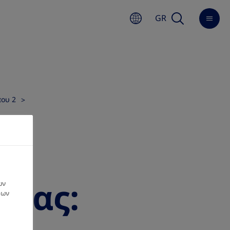
GR
που 2
υς
κίας:
ων
εων