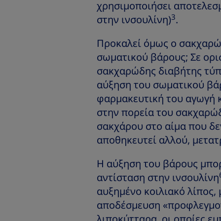
χρησιμοποιήσει αποτελεσμ
3
στην ινσουλίνη)
.
Προκαλεί όμως ο σακχαρώ
σωματικού βάρους; Σε ορισ
σακχαρώδης διαβήτης τύπο
αύξηση του σωματικού βά
φαρμακευτική του αγωγή κ
στην πορεία του σακχαρώδ
σακχάρου στο αίμα που δε
αποθηκευτεί αλλού, μετατ
Η αύξηση του βάρους μπορ
αντίσταση στην ινσουλίνη
αυξημένο κοιλιακό λίπος,
αποδέσμευση «προφλεγμο
λιποκύτταρα, οι οποίες ε