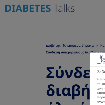
Διαβήτης: Τα επόμενα βήματα
Κα
Σύνδεση σακχαρώδους διαβήτη και
Σύνδεσ
Σεβ
Η Η N
διαβήτη
τρίτο
χρησ
επισ
παρα
ανακα