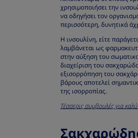
χρησιμοποιήσει την ινσου
να οδηγήσει τον οργανισμ
περισσότερη, δυνητικά άχ
Η ινσουλίνη, είτε παράγετ
λαμβάνεται ως φαρμακευτι
στην αύξηση του σωματικ
διαχείριση του σακχαρώδ
εξισορρόπηση του σακχάρο
βάρους αποτελεί σημαντικ
της ισορροπίας.
Τέσσερις συμβουλές για καλύ
Σακχαρώδης