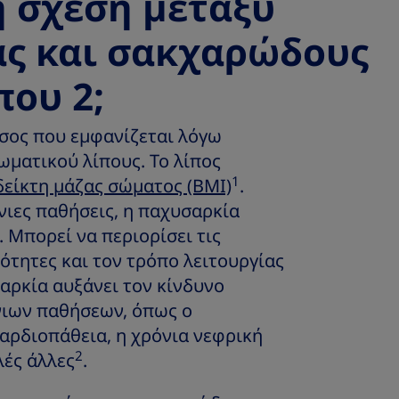
η σχέση μεταξύ
ς και σακχαρώδους
που 2;
όσος που εμφανίζεται λόγω
ματικού λίπους. Το λίπος
1
δείκτη μάζας σώματος (BMI)
.
ιες παθήσεις, η παχυσαρκία
. Μπορεί να περιορίσει τις
ότητες και τον τρόπο λειτουργίας
αρκία αυξάνει τον κίνδυνο
ιων παθήσεων, όπως ο
αρδιοπάθεια, η χρόνια νεφρική
2
λές άλλες
.