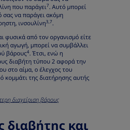
7
λίνη που παράγει
. Αυτό μπορεί
ό σας να παράγει ακόμη
3,7
ρηστη, ινσουλίνη
.
αι φυσικά από τον οργανισμό είτε
κή αγωγή, μπορεί να συμβάλλει
4
ού βάρους
. Έτσι, ενώ η
ους διαβήτη τύπου 2 αφορά την
υ στο αίμα, ο έλεγχος του
ό κομμάτι της διατήρησης αυτής
τερη διαχείριση βάρους
 διαβήτης και