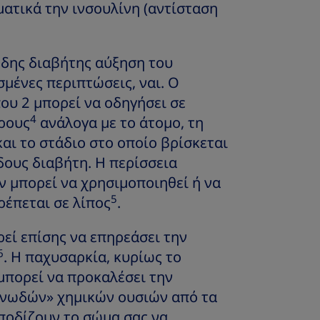
ατικά την ινσουλίνη (αντίσταση
δης διαβήτης αύξηση του
μένες περιπτώσεις, ναι. Ο
υ 2 μπορεί να οδηγήσει σε
4
ρους
ανάλογα με το άτομο, τη
αι το στάδιο στο οποίο βρίσκεται
ους διαβήτη. Η περίσσεια
ν μπορεί να χρησιμοποιηθεί ή να
5
ρέπεται σε λίπος
.
εί επίσης να επηρεάσει την
6
. Η παχυσαρκία, κυρίως το
 μπορεί να προκαλέσει την
νωδών» χημικών ουσιών από τα
μποδίζουν το σώμα σας να