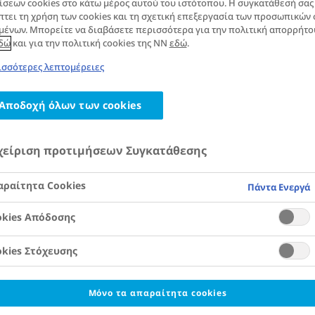
 πρέπει να
ίσεων cookies στο κάτω μέρος αυτού του ιστότοπου. Η συγκατάθεσή σας
τει τη χρήση των cookies και τη σχετική επεξεργασία των προσωπικών 
μένων. Μπορείτε να διαβάσετε περισσότερα για την πολιτική απορρήτο
ετε
δώ
και για την πολιτική cookies της NN
εδώ
.
σσότερες λεπτομέρειες
Αποδοχή όλων των cookies
χείριση προτιμήσεων Συγκατάθεσης
που 2 και η παχυσαρκία συνδέονται στενά. Σε
ραίτητα Cookies
Πάντα Ενεργά
ε τη σχέση μεταξύ σακχαρώδους διαβήτη και
νούς παράγοντες κινδύνου για την εμφάνιση
okies Απόδοσης
 για την επιτυχή διαχείριση του βάρους όταν
τη τύπου 2. Θυμηθείτε, για καθοδήγηση και
kies Στόχευσης
δικές σας, προσωπικές ανάγκες και συνθήκες
ιαβήτη, παρακαλούμε απευθυνθείτε στον
Μόνο τα απαραίτητα cookies