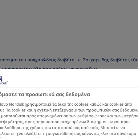
τανόηση του σακχαρώδους διαβήτη
Σακχαρώδης διαβήτης τύ
 παχυσαρκίας: όλα όσα πρέπει να γνωρίζετε
η σακχαρώδο
όμαστε τα προσωπικά σας δεδομένα
ovo Nordisk χρησιμοποιεί τα δικά της cookies καθώς και cookies από
 και παχυσαρ
υς. Τα cookies και η σχετική επεξεργασία των προσωπικών σας δεδομέν
ιμοποιούνται προς απομνημόνευση των ρυθμίσεών σας και των μετρήσ
κεψιμότητας, προς παρουσίαση στοχευμένων διαφημίσεων και προς
κολούθηση της χρήσης του ιστότοπού μας από εσάς. Μπορείτε να
λέσετε ή να αλλάξετε τη συγκατάθεσή σας κάνοντας κλικ στο σύνδεσμο