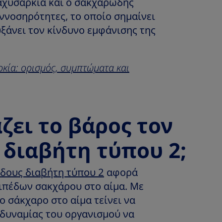
αχυσαρκία και ο σακχαρώδης
υννοσηρότητες, το οποίο σημαίνει
υξάνει τον κίνδυνο εμφάνισης της
κία: ορισμός, συμπτώματα και
ζει το βάρος τον
διαβήτη τύπου 2;
δους διαβήτη τύπου 2
αφορά
ιπέδων σακχάρου στο αίμα. Με
ο σάκχαρο στο αίμα τείνει να
αδυναμίας του οργανισμού να